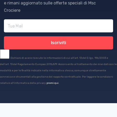
e rimani aggiornato sulle offerte speciali di Msc
Crociere
Iscriviti
Dichiaro di avere ricevuto le informazioni di cui all’art. 13 del D.lgs. 196/2003 e
dell’art. 13 del Regolamento Europeo 2016/679. Acconsento al trattamento dei miei dati con le
modalità e per le finalità indicate nella informativa stessa, comunque strettamente
connesse e strumentali alla gestione del rapporto contrattuale. Per leggere le condizioni
relative all'informativa della privacy
premi qui.