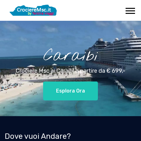
Caraibi
Crociere Msc ai Caraibi a partire da € 699,-
Esplora Ora
Dove vuoi Andare?