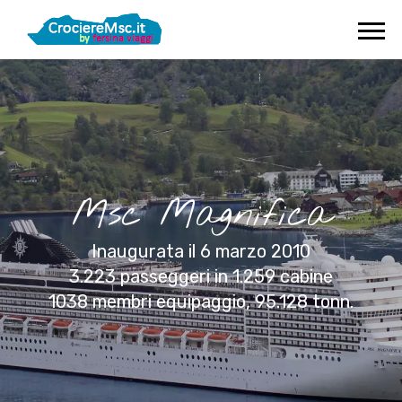
Msc Magnifica
Inaugurata il 6 marzo 2010
3.223 passeggeri in 1.259 cabine
1038 membri equipaggio, 95.128 tonn.